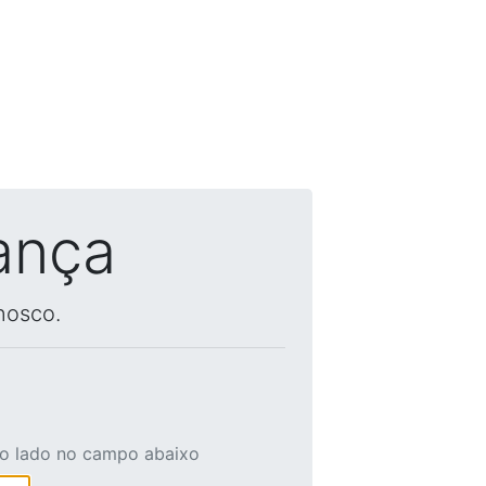
ança
nosco.
ao lado no campo abaixo