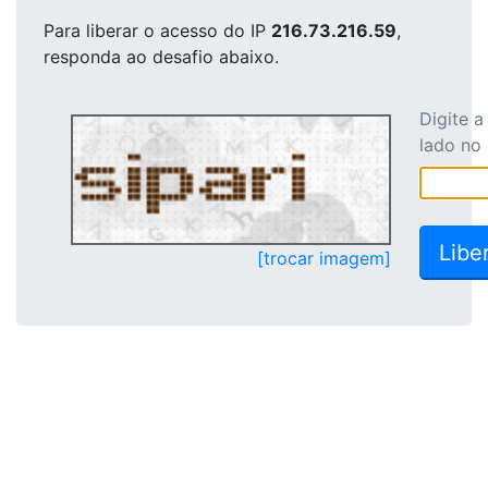
Para liberar o acesso
do IP
216.73.216.59
,
responda ao desafio abaixo.
Digite 
lado no
[trocar imagem]