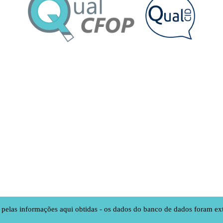
s pelas informações aqui obtidas - os dados do banco de dados foram ex