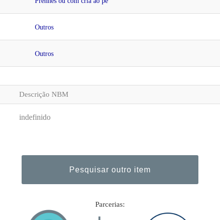
Prenhes ou com cria ao pé
Outros
Outros
Descrição NBM
indefinido
Parcerias: