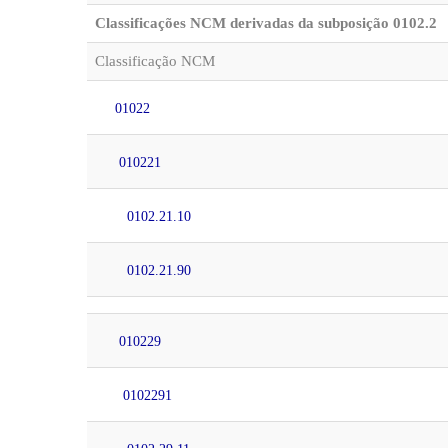
Classificações NCM derivadas da subposição 0102.2
Classificação NCM
01022
010221
0102.21.10
0102.21.90
010229
0102291