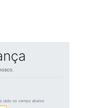
ança
nosco.
ao lado no campo abaixo