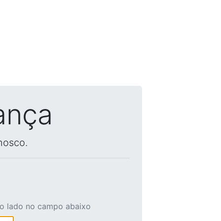
ança
nosco.
ao lado no campo abaixo