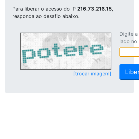
Para liberar o acesso
do IP
216.73.216.15
,
responda ao desafio abaixo.
Digite 
lado no
[trocar imagem]