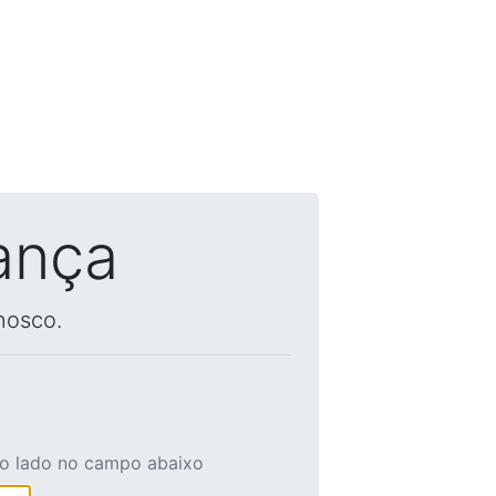
ança
nosco.
ao lado no campo abaixo